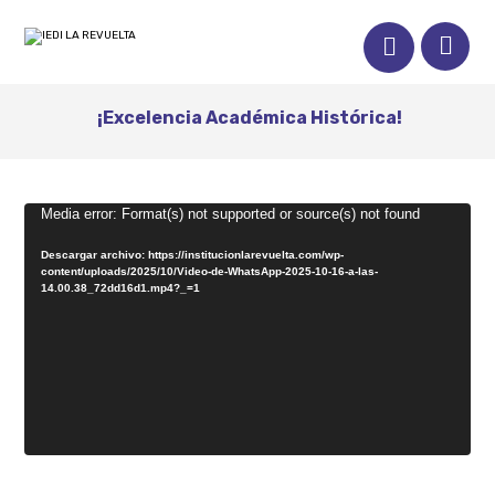
¡Excelencia Académica Histórica!
Reproductor
Media error: Format(s) not supported or source(s) not found
de
Descargar archivo: https://institucionlarevuelta.com/wp-
vídeo
content/uploads/2025/10/Video-de-WhatsApp-2025-10-16-a-las-
14.00.38_72dd16d1.mp4?_=1